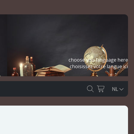
choose you language here
choisissez votre langue ici
NL