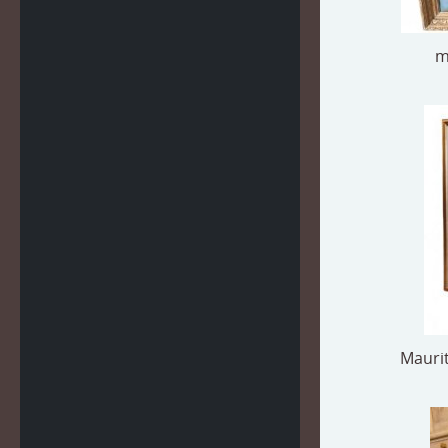
m
Maurit