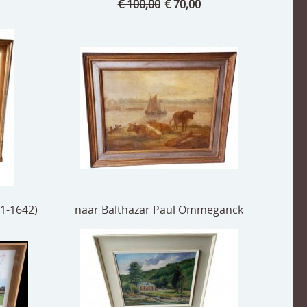
€ 100,00
€ 70,00
81-1642)
naar Balthazar Paul Ommeganck