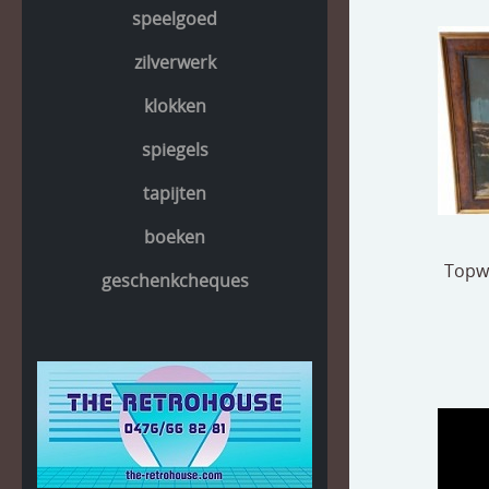
speelgoed
zilverwerk
klokken
spiegels
tapijten
boeken
Topwe
geschenkcheques