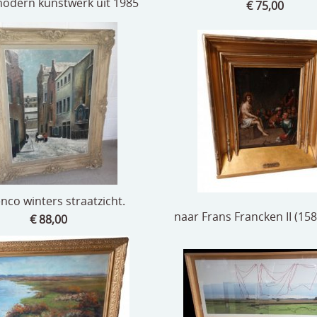
modern kunstwerk uit 1985
€ 75,00
enco winters straatzicht.
naar Frans Francken II (15
€ 88,00