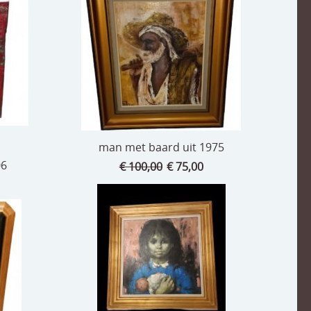
man met baard uit 1975
06
€ 100,00
€ 75,00