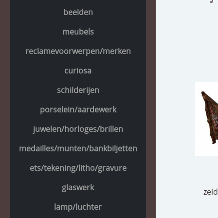
beelden
meubels
reclamevoorwerpen/merken
curiosa
schilderijen
porselein/aardewerk
juwelen/horloges/brillen
medailles/munten/bankbiljetten
ets/tekening/litho/gravure
glaswerk
zeld
lamp/luchter