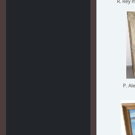
R. Rey 
P. Al