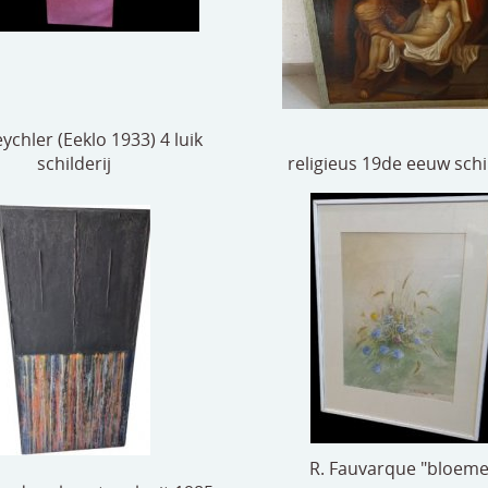
eychler (Eeklo 1933) 4 luik
schilderij
religieus 19de eeuw schil
R. Fauvarque "bloem