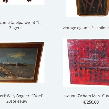
zame tafelparavent "L.
Zegers".
vintage eglomisé schilder
rk Willy Bogaert "Doel"
station Zichem Marc Cuy
20ste eeuw
€ 250,00