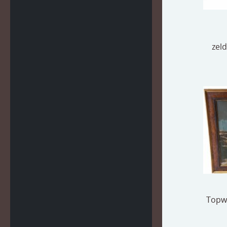
zeld
Topwe