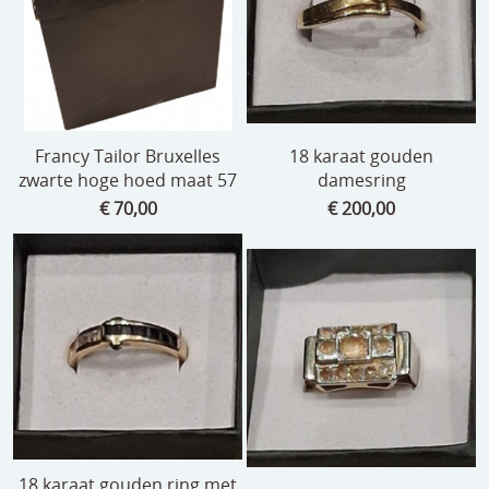
speelgoed
zilverwerk
klokken
spiegels
Francy Tailor Bruxelles
18 karaat gouden
zwarte hoge hoed maat 57
damesring
tapijten
€ 70,00
€ 200,00
boeken
geschenkcheques
18 karaat gouden ring met