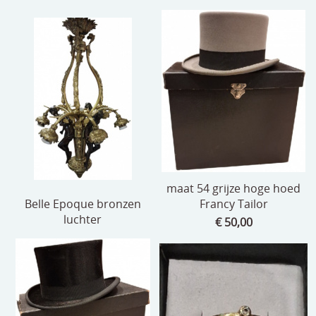
beelden
CONTACT
meubels
reclamevoorwerpen/merken
curiosa
schilderijen
porselein/aardewerk
juwelen/horloges/brillen
maat 54 grijze hoge hoed
Belle Epoque bronzen
Francy Tailor
medailles/munten/bankbiljetten
luchter
€ 50,00
ets/tekening/litho/gravure
glaswerk
lamp/luchter