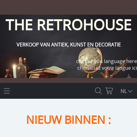
THE RETROHOUSE
VERKOOP VAN ANTIEK, KUNST EN DECORATIE
choose you language here
choisissez votre langue ici
THE RETROHOUSE
NL
WEBSHOP
NIEUW BINNEN :
OUTLET
INFO
religie
KLANT WORDEN / INLOGGEN