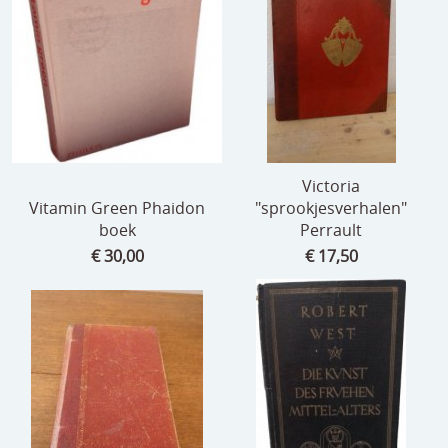
speelgoed
zilverwerk
klokken
spiegels
tapijten
Victoria
Vitamin Green Phaidon
"sprookjesverhalen"
boeken
boek
Perrault
geschenkcheques
€ 30,00
€ 17,50