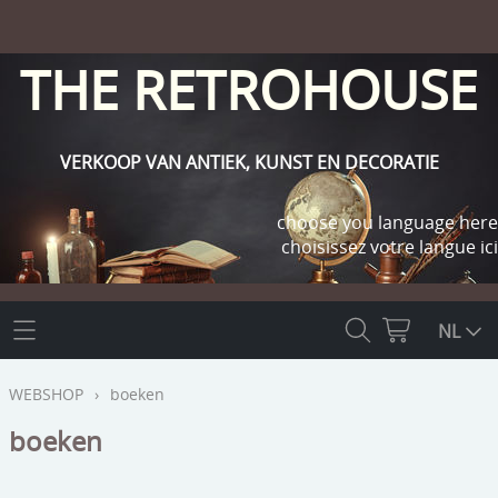
THE RETROHOUSE
VERKOOP VAN ANTIEK, KUNST EN DECORATIE
choose you language here
choisissez votre langue ici
THE RETROHOUSE
NL
WEBSHOP
WEBSHOP
›
boeken
OUTLET
boeken
INFO
religie
KLANT WORDEN / INLOGGEN