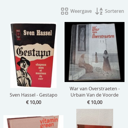
beelden
Weergave
Sorteren
CONTACT
meubels
reclamevoorwerpen/merken
curiosa
schilderijen
porselein/aardewerk
juwelen/horloges/brillen
medailles/munten/bankbiljetten
War van Overstraeten -
Sven Hassel - Gestapo
Urbain Van de Voorde
ets/tekening/litho/gravure
€ 10,00
€ 10,00
glaswerk
lamp/luchter