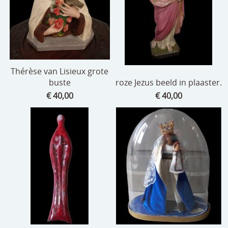
Thérèse van Lisieux grote
buste
roze Jezus beeld in plaaster.
€ 40,00
€ 40,00