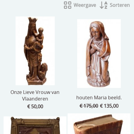
Weergave
Sorteren
beelden
CONTACT
meubels
reclamevoorwerpen/merken
curiosa
schilderijen
porselein/aardewerk
juwelen/horloges/brillen
medailles/munten/bankbiljetten
Onze Lieve Vrouw van
houten Maria beeld.
Vlaanderen
ets/tekening/litho/gravure
€ 175,00
€ 135,00
€ 50,00
glaswerk
lamp/luchter