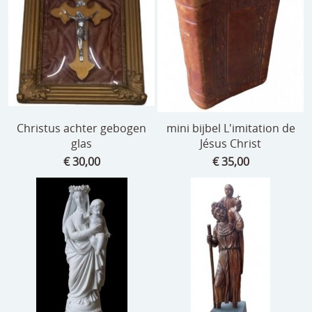
speelgoed
zilverwerk
klokken
spiegels
tapijten
Christus achter gebogen
mini bijbel L'imitation de
glas
Jésus Christ
boeken
€ 30,00
€ 35,00
geschenkcheques