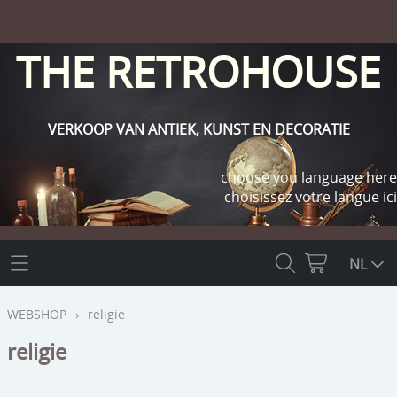
THE RETROHOUSE
VERKOOP VAN ANTIEK, KUNST EN DECORATIE
choose you language here
choisissez votre langue ici
THE RETROHOUSE
NL
WEBSHOP
WEBSHOP
›
religie
OUTLET
religie
INFO
religie
KLANT WORDEN / INLOGGEN