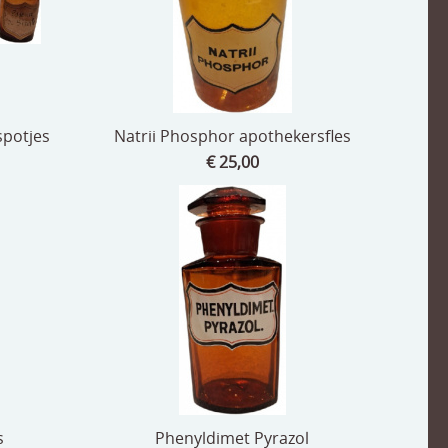
spotjes
Natrii Phosphor apothekersfles
€ 25,00
s
Phenyldimet Pyrazol