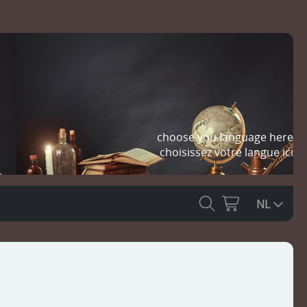
choose you language here
choisissez votre langue ici
NL