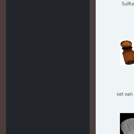
Sulfu
set van