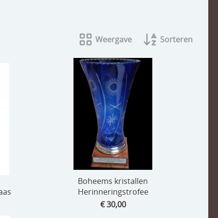
Weergave
Sorteren
Boheems kristallen
aas
Herinneringstrofee
€ 30,00