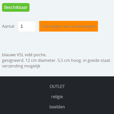
speelgoed
Beschikbaar
zilverwerk
klokken
Aantal
spiegels
tapijten
boeken
blauwe VSL vidé poche.
gesigneerd. 12 cm diameter. 5,5 cm hoog. in goede staat.
geschenkcheques
verzending mogelijk
OUTLET
religie
beelden