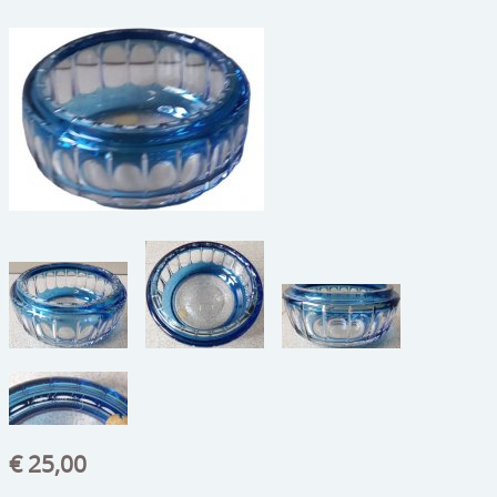
beelden
CONTACT
meubels
reclamevoorwerpen/merken
curiosa
schilderijen
porselein/aardewerk
juwelen/horloges/brillen
medailles/munten/bankbiljetten
ets/tekening/litho/gravure
glaswerk
€ 25,00
lamp/luchter