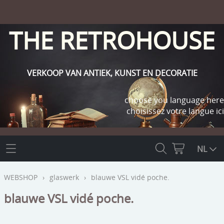
THE RETROHOUSE
VERKOOP VAN ANTIEK, KUNST EN DECORATIE
choose you language here
choisissez votre langue ici
THE RETROHOUSE
NL
WEBSHOP
WEBSHOP
›
glaswerk
›
blauwe VSL vidé poche.
OUTLET
blauwe VSL vidé poche.
INFO
religie
KLANT WORDEN / INLOGGEN