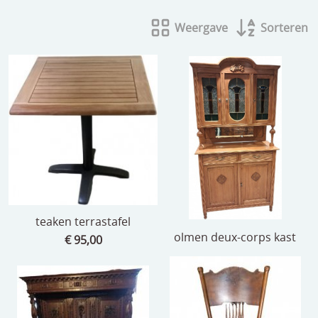
beelden
Weergave
Sorteren
CONTACT
meubels
reclamevoorwerpen/merken
curiosa
schilderijen
porselein/aardewerk
juwelen/horloges/brillen
medailles/munten/bankbiljetten
teaken terrastafel
olmen deux-corps kast
€ 95,00
ets/tekening/litho/gravure
glaswerk
lamp/luchter