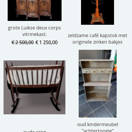
grote Luikse deux corps
vitrinekast.
zeldzame café kapstok met
originele zinken bakjes
€ 2 500,00
€ 1 250,00
oud kindermeubel
"achtertoogje"
oude wieg