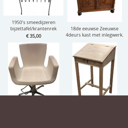
1950's smeedijzeren
bijzettafel/krantenrek
18de eeuwse Zeeuwse
4deurs kast met inlegwerk.
€ 35,00
Barbizon Nelson Mobilier
oude grenenhouten
kapperstoel
pupiter