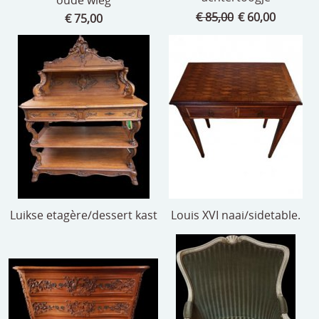
€ 85,00
€ 60,00
€ 75,00
Luikse etagère/dessert kast
Louis XVI naai/sidetable.