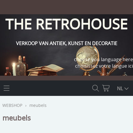
THE RETROHOUSE
VERKOOP VAN ANTIEK, KUNST EN DECORATIE
choose you language here
choisissez votre langue ici
THE RETROHOUSE
NL
WEBSHOP
WEBSHOP
›
meubels
OUTLET
meubels
INFO
religie
KLANT WORDEN / INLOGGEN