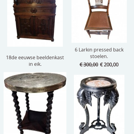
speelgoed
zilverwerk
klokken
spiegels
6 Larkin pressed back
tapijten
stoelen.
18de eeuwse beeldenkast
in eik.
boeken
€ 300,00
€ 200,00
geschenkcheques