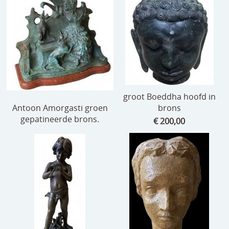
speelgoed
zilverwerk
klokken
spiegels
tapijten
groot Boeddha hoofd in
Antoon Amorgasti groen
brons
boeken
gepatineerde brons.
€ 200,00
geschenkcheques