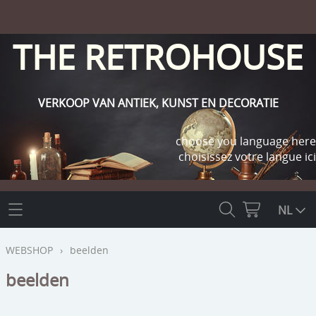
THE RETROHOUSE
VERKOOP VAN ANTIEK, KUNST EN DECORATIE
choose you language here
choisissez votre langue ici
THE RETROHOUSE
NL
WEBSHOP
WEBSHOP
›
beelden
OUTLET
beelden
INFO
religie
KLANT WORDEN / INLOGGEN