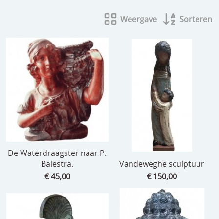
beelden
Weergave
Sorteren
CONTACT
meubels
reclamevoorwerpen/merken
curiosa
schilderijen
porselein/aardewerk
juwelen/horloges/brillen
medailles/munten/bankbiljetten
De Waterdraagster naar P.
Balestra.
Vandeweghe sculptuur
ets/tekening/litho/gravure
€ 45,00
€ 150,00
glaswerk
lamp/luchter