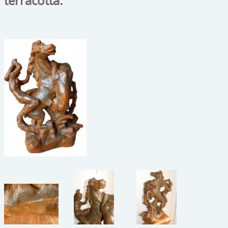
terracotta.
beelden
CONTACT
meubels
reclamevoorwerpen/merken
curiosa
schilderijen
porselein/aardewerk
juwelen/horloges/brillen
medailles/munten/bankbiljetten
ets/tekening/litho/gravure
glaswerk
lamp/luchter