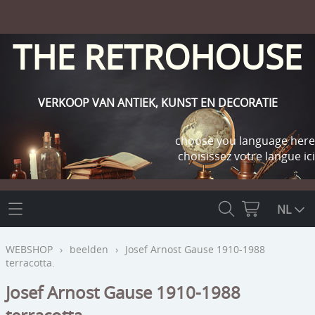
THE RETROHOUSE
VERKOOP VAN ANTIEK, KUNST EN DECORATIE
choose you language here
choisissez votre langue ici
THE RETROHOUSE
NL
WEBSHOP
WEBSHOP
›
beelden
›
Josef Arnost Gause 1910-1988
terracotta.
OUTLET
INFO
Josef Arnost Gause 1910-1988
religie
KLANT WORDEN / INLOGGEN