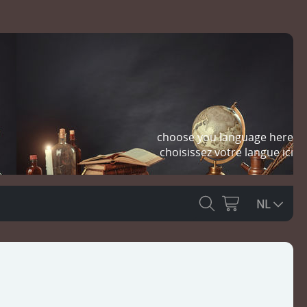
choose you language here
choisissez votre langue ici
NL