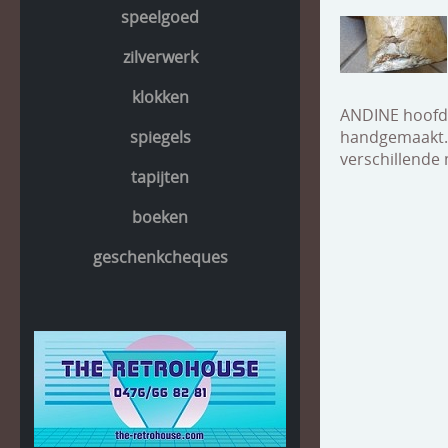
speelgoed
zilverwerk
klokken
ANDINE hoofd
spiegels
handgemaakt. p
verschillende 
tapijten
boeken
geschenkcheques