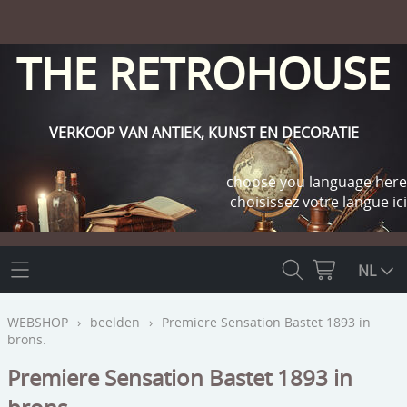
THE RETROHOUSE
VERKOOP VAN ANTIEK, KUNST EN DECORATIE
choose you language here
choisissez votre langue ici
THE RETROHOUSE
NL
WEBSHOP
WEBSHOP
›
beelden
›
Premiere Sensation Bastet 1893 in
brons.
OUTLET
INFO
Premiere Sensation Bastet 1893 in
religie
KLANT WORDEN / INLOGGEN