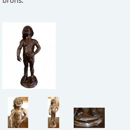
brons.
beelden
CONTACT
meubels
reclamevoorwerpen/merken
curiosa
schilderijen
porselein/aardewerk
juwelen/horloges/brillen
medailles/munten/bankbiljetten
ets/tekening/litho/gravure
glaswerk
lamp/luchter