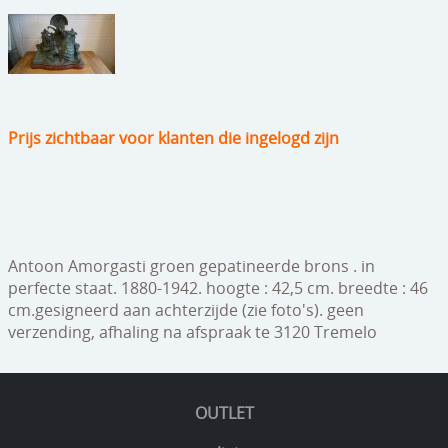
speelgoed
zilverwerk
klokken
spiegels
Prijs zichtbaar voor klanten die ingelogd zijn
tapijten
boeken
geschenkcheques
Antoon Amorgasti groen gepatineerde brons .
in
perfecte staat.
1880-1942.
hoogte : 42,5 cm.
breedte : 46
cm.
gesigneerd aan achterzijde (zie foto's). geen
verzending, afhaling na afspraak te 3120 Tremelo
OUTLET