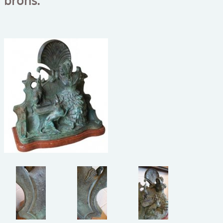
brons.
beelden
CONTACT
meubels
reclamevoorwerpen/merken
curiosa
schilderijen
porselein/aardewerk
juwelen/horloges/brillen
medailles/munten/bankbiljetten
ets/tekening/litho/gravure
glaswerk
lamp/luchter