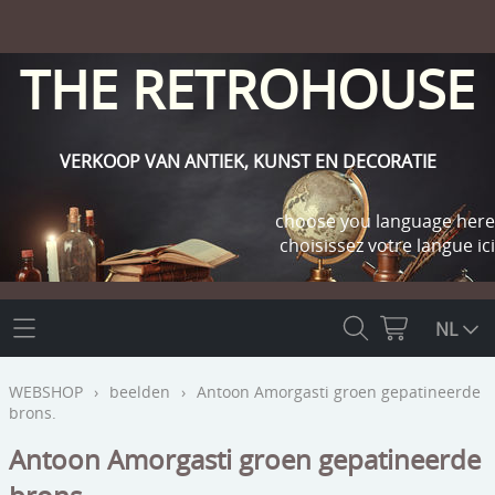
THE RETROHOUSE
VERKOOP VAN ANTIEK, KUNST EN DECORATIE
choose you language here
choisissez votre langue ici
THE RETROHOUSE
NL
WEBSHOP
WEBSHOP
›
beelden
›
Antoon Amorgasti groen gepatineerde
brons.
OUTLET
INFO
Antoon Amorgasti groen gepatineerde
religie
KLANT WORDEN / INLOGGEN