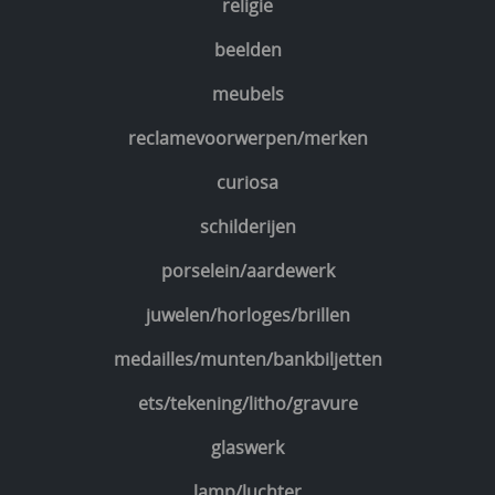
religie
beelden
meubels
reclamevoorwerpen/merken
curiosa
schilderijen
porselein/aardewerk
juwelen/horloges/brillen
medailles/munten/bankbiljetten
ets/tekening/litho/gravure
glaswerk
lamp/luchter