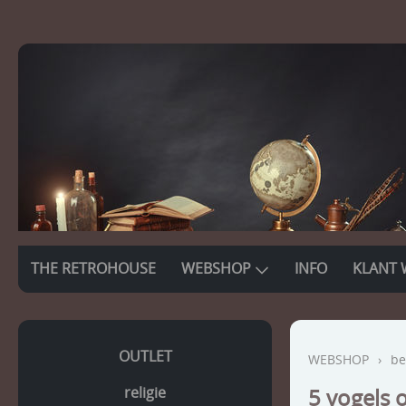
THE RETROHOUSE
WEBSHOP
INFO
KLANT 
OUTLET
WEBSHOP
›
be
religie
5 vogels 