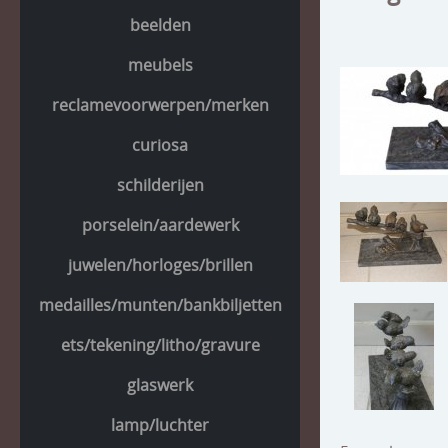
beelden
meubels
reclamevoorwerpen/merken
curiosa
schilderijen
porselein/aardewerk
juwelen/horloges/brillen
medailles/munten/bankbiljetten
ets/tekening/litho/gravure
glaswerk
lamp/luchter