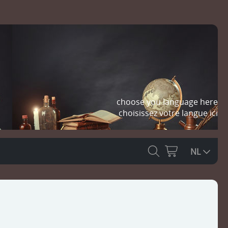
choose you language here
choisissez votre langue ici
NL