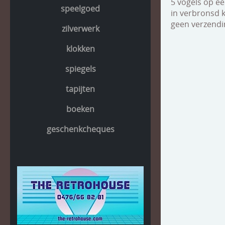
5 vogels op ee
speelgoed
in verbronsd k
geen verzendi
zilverwerk
klokken
spiegels
tapijten
boeken
geschenkcheques