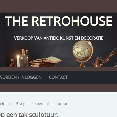
THE RETROHOUSE
VERKOOP VAN ANTIEK, KUNST EN DECORATIE
WORDEN / INLOGGEN
CONTACT
elden
›
5 vogels op een tak sculptuur.
op een tak sculptuur.