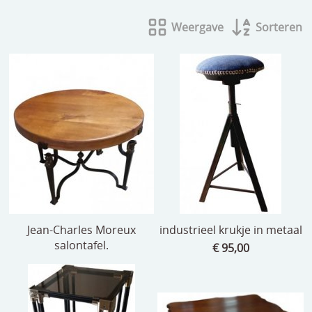
beelden
Weergave
Sorteren
CONTACT
meubels
reclamevoorwerpen/merken
curiosa
schilderijen
porselein/aardewerk
juwelen/horloges/brillen
medailles/munten/bankbiljetten
Jean-Charles Moreux
industrieel krukje in metaal
ets/tekening/litho/gravure
salontafel.
€ 95,00
glaswerk
lamp/luchter