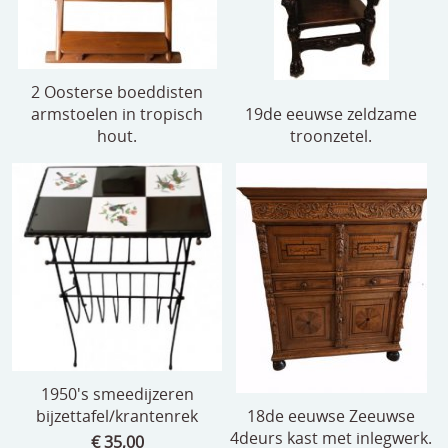
2 Oosterse boeddisten
armstoelen in tropisch
19de eeuwse zeldzame
hout.
troonzetel.
1950's smeedijzeren
bijzettafel/krantenrek
18de eeuwse Zeeuwse
4deurs kast met inlegwerk.
€ 35,00