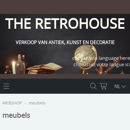
THE RETROHOUSE
VERKOOP VAN ANTIEK, KUNST EN DECORATIE
choose you language here
choisissez votre langue ici
THE RETROHOUSE
NL
WEBSHOP
WEBSHOP
›
meubels
OUTLET
meubels
INFO
religie
KLANT WORDEN / INLOGGEN