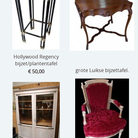
speelgoed
zilverwerk
klokken
spiegels
tapijten
Hollywood Regency
bijzet/plantentafel
boeken
grote Luikse bijzettafel.
€ 50,00
geschenkcheques