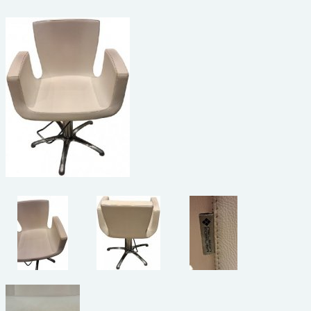
beelden
CONTACT
meubels
reclamevoorwerpen/merken
curiosa
schilderijen
porselein/aardewerk
juwelen/horloges/brillen
medailles/munten/bankbiljetten
ets/tekening/litho/gravure
glaswerk
lamp/luchter