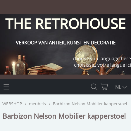
THE RETROHOUSE
VERKOOP VAN ANTIEK, KUNST EN DECORATIE
choose you language here
choisissez votre langue ici
THE RETROHOUSE
NL
WEBSHOP
WEBSHOP
›
meubels
›
Barbizon Nelson Mobilier kapperstoel
OUTLET
Barbizon Nelson Mobilier kapperstoel
INFO
religie
KLANT WORDEN / INLOGGEN