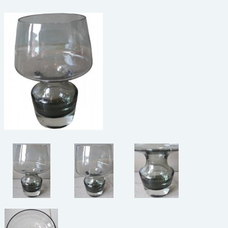
beelden
CONTACT
meubels
reclamevoorwerpen/merken
curiosa
schilderijen
porselein/aardewerk
juwelen/horloges/brillen
medailles/munten/bankbiljetten
ets/tekening/litho/gravure
glaswerk
lamp/luchter