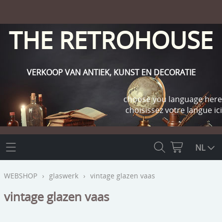
THE RETROHOUSE
VERKOOP VAN ANTIEK, KUNST EN DECORATIE
choose you language here
choisissez votre langue ici
THE RETROHOUSE
NL
WEBSHOP
WEBSHOP
›
glaswerk
›
vintage glazen vaas
OUTLET
vintage glazen vaas
INFO
religie
KLANT WORDEN / INLOGGEN