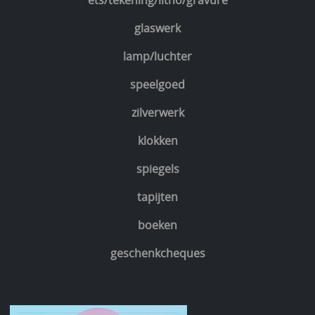
ets/tekening/litho/gravure
glaswerk
lamp/luchter
speelgoed
zilverwerk
klokken
spiegels
tapijten
boeken
geschenkcheques