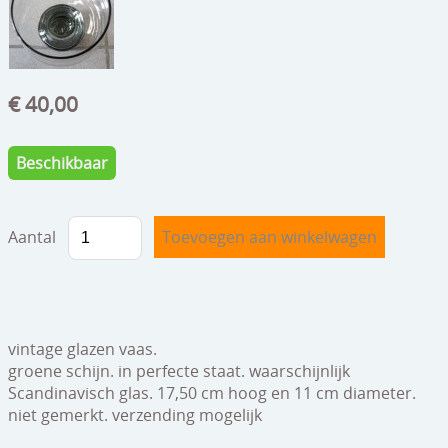
speelgoed
zilverwerk
klokken
€ 40,00
spiegels
Beschikbaar
tapijten
boeken
Aantal
geschenkcheques
vintage glazen vaas.
groene schijn. in perfecte staat. waarschijnlijk
Scandinavisch glas. 17,50 cm hoog en 11 cm diameter.
niet gemerkt. verzending mogelijk