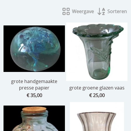
beelden
Weergave
Sorteren
CONTACT
meubels
reclamevoorwerpen/merken
curiosa
schilderijen
porselein/aardewerk
juwelen/horloges/brillen
grote handgemaakte
presse papier
grote groene glazen vaas
medailles/munten/bankbiljetten
€ 35,00
€ 25,00
ets/tekening/litho/gravure
glaswerk
lamp/luchter