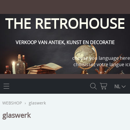
THE RETROHOUSE
VERKOOP VAN ANTIEK, KUNST EN DECORATIE
choose you language here
choisissez votre langue ici
THE RETROHOUSE
NL
WEBSHOP
WEBSHOP
›
glaswerk
OUTLET
glaswerk
INFO
religie
KLANT WORDEN / INLOGGEN