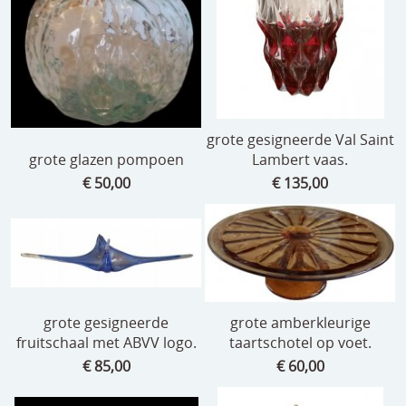
speelgoed
zilverwerk
klokken
spiegels
grote gesigneerde Val Saint
tapijten
grote glazen pompoen
Lambert vaas.
€ 50,00
€ 135,00
boeken
geschenkcheques
grote gesigneerde
grote amberkleurige
fruitschaal met ABVV logo.
taartschotel op voet.
€ 85,00
€ 60,00