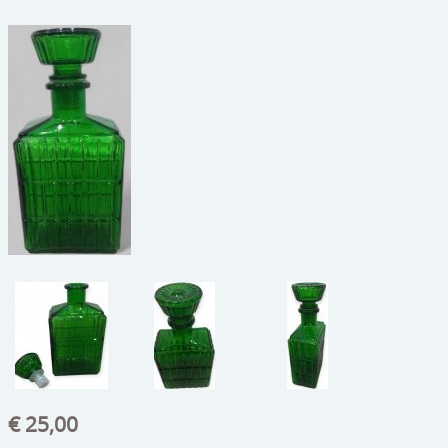
beelden
CONTACT
meubels
reclamevoorwerpen/merken
curiosa
schilderijen
porselein/aardewerk
juwelen/horloges/brillen
medailles/munten/bankbiljetten
ets/tekening/litho/gravure
glaswerk
€ 25,00
lamp/luchter