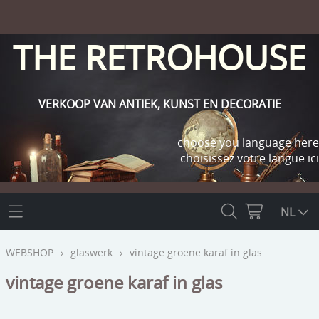
THE RETROHOUSE
VERKOOP VAN ANTIEK, KUNST EN DECORATIE
choose you language here
choisissez votre langue ici
THE RETROHOUSE
NL
WEBSHOP
WEBSHOP
›
glaswerk
›
vintage groene karaf in glas
OUTLET
vintage groene karaf in glas
INFO
religie
KLANT WORDEN / INLOGGEN