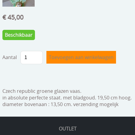
speelgoed
€ 45,00
zilverwerk
klokken
Beschikbaar
spiegels
tapijten
Aantal
boeken
geschenkcheques
Czech republic groene glazen vaas.
in absolute perfecte staat. met bladgoud. 19,50 cm hoog.
diameter bovenaan : 13,50 cm. verzending mogelijk
OUTLET