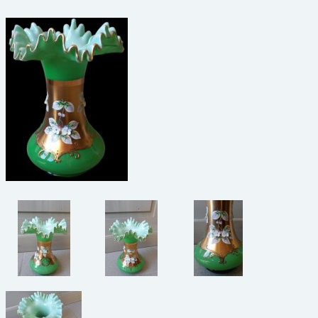
beelden
CONTACT
meubels
reclamevoorwerpen/merken
curiosa
schilderijen
porselein/aardewerk
juwelen/horloges/brillen
medailles/munten/bankbiljetten
ets/tekening/litho/gravure
glaswerk
lamp/luchter