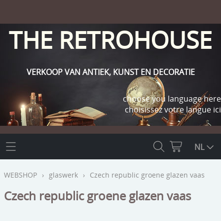
THE RETROHOUSE
VERKOOP VAN ANTIEK, KUNST EN DECORATIE
choose you language here
choisissez votre langue ici
THE RETROHOUSE
NL
WEBSHOP
WEBSHOP
›
glaswerk
›
Czech republic groene glazen vaas
OUTLET
Czech republic groene glazen vaas
INFO
religie
KLANT WORDEN / INLOGGEN