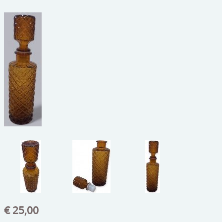
beelden
CONTACT
meubels
reclamevoorwerpen/merken
curiosa
schilderijen
porselein/aardewerk
juwelen/horloges/brillen
medailles/munten/bankbiljetten
ets/tekening/litho/gravure
glaswerk
€ 25,00
lamp/luchter