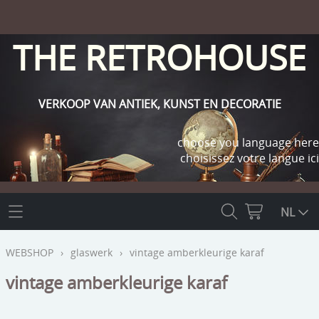
THE RETROHOUSE
VERKOOP VAN ANTIEK, KUNST EN DECORATIE
choose you language here
choisissez votre langue ici
THE RETROHOUSE
NL
WEBSHOP
WEBSHOP
›
glaswerk
›
vintage amberkleurige karaf
OUTLET
vintage amberkleurige karaf
INFO
religie
KLANT WORDEN / INLOGGEN