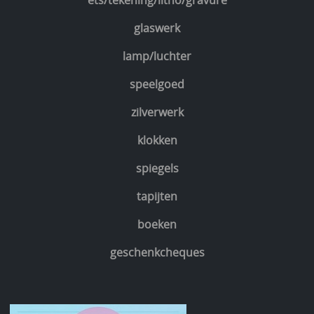
ets/tekening/litho/gravure
glaswerk
lamp/luchter
speelgoed
zilverwerk
klokken
spiegels
tapijten
boeken
geschenkcheques