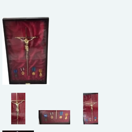
beelden
CONTACT
meubels
reclamevoorwerpen/merken
curiosa
schilderijen
porselein/aardewerk
juwelen/horloges/brillen
medailles/munten/bankbiljetten
ets/tekening/litho/gravure
glaswerk
lamp/luchter