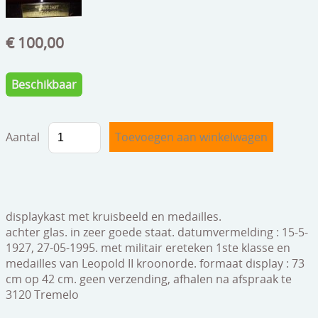
speelgoed
zilverwerk
€ 100,00
klokken
Beschikbaar
spiegels
tapijten
Aantal
boeken
geschenkcheques
displaykast met kruisbeeld en medailles.
achter glas. in zeer goede staat. datumvermelding : 15-5-
1927, 27-05-1995. met militair ereteken 1ste klasse en
medailles van Leopold II kroonorde. formaat display : 73
cm op 42 cm. geen verzending, afhalen na afspraak te
3120 Tremelo