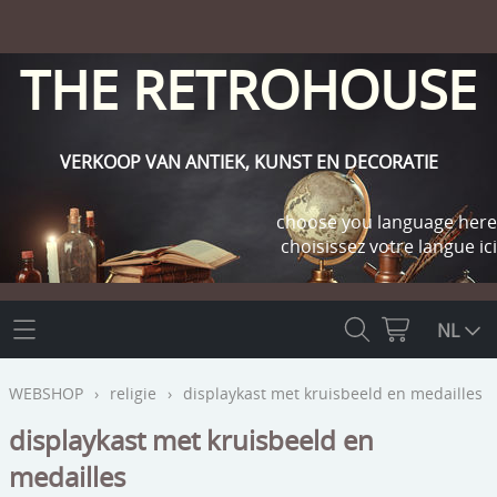
THE RETROHOUSE
VERKOOP VAN ANTIEK, KUNST EN DECORATIE
choose you language here
choisissez votre langue ici
THE RETROHOUSE
NL
WEBSHOP
WEBSHOP
›
religie
›
displaykast met kruisbeeld en medailles
OUTLET
displaykast met kruisbeeld en
INFO
medailles
religie
KLANT WORDEN / INLOGGEN