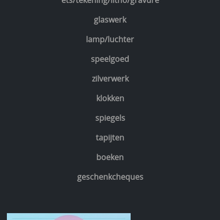
ets/tekening/litho/gravure
glaswerk
lamp/luchter
speelgoed
zilverwerk
klokken
spiegels
tapijten
boeken
geschenkcheques