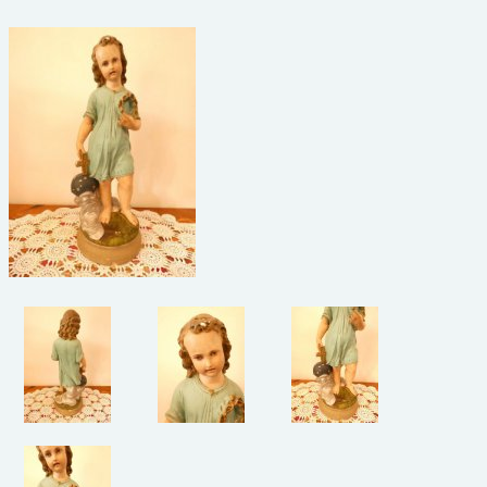
beelden
CONTACT
meubels
reclamevoorwerpen/merken
curiosa
schilderijen
porselein/aardewerk
juwelen/horloges/brillen
medailles/munten/bankbiljetten
ets/tekening/litho/gravure
glaswerk
lamp/luchter