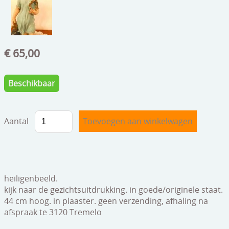
speelgoed
zilverwerk
klokken
€ 65,00
spiegels
Beschikbaar
tapijten
boeken
Aantal
geschenkcheques
heiligenbeeld.
kijk naar de gezichtsuitdrukking. in goede/originele staat.
44 cm hoog. in plaaster. geen verzending, afhaling na
afspraak te 3120 Tremelo