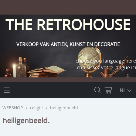
THE RETROHOUSE
VERKOOP VAN ANTIEK, KUNST EN DECORATIE
choose you language here
choisissez votre langue ici
THE RETROHOUSE
NL
WEBSHOP
WEBSHOP
›
religie
›
heiligenbeeld.
OUTLET
heiligenbeeld.
INFO
religie
KLANT WORDEN / INLOGGEN