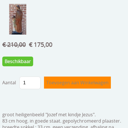
speelgoed
zilverwerk
klokken
spiegels
€ 210,00
€ 175,00
tapijten
boeken
Beschikbaar
geschenkcheques
Aantal
groot heiligenbeeld "Jozef met kindje Jezus".
83 cm hoog. in goede staat. gepolychromeerd plaaster.
breedte sokkel : 33 cm. geen verzending, afhaling na