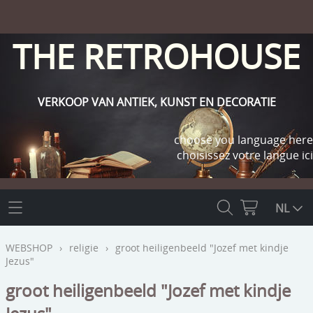
THE RETROHOUSE
VERKOOP VAN ANTIEK, KUNST EN DECORATIE
choose you language here
choisissez votre langue ici
THE RETROHOUSE
NL
WEBSHOP
WEBSHOP
›
religie
›
groot heiligenbeeld "Jozef met kindje
Jezus"
OUTLET
INFO
groot heiligenbeeld "Jozef met kindje
religie
KLANT WORDEN / INLOGGEN