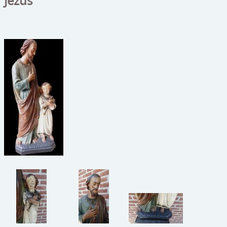
Jezus"
beelden
CONTACT
meubels
reclamevoorwerpen/merken
curiosa
schilderijen
porselein/aardewerk
juwelen/horloges/brillen
medailles/munten/bankbiljetten
ets/tekening/litho/gravure
glaswerk
lamp/luchter