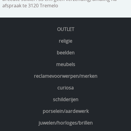
afspraak te 3120 Tremelo
OUTLET
religie
beelden
meubels
reclamevoorwerpen/merken
curiosa
schilderijen
porselein/aardewerk
juwelen/horloges/brillen