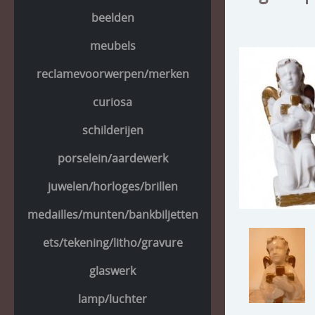
beelden
meubels
reclamevoorwerpen/merken
curiosa
schilderijen
porselein/aardewerk
juwelen/horloges/brillen
medailles/munten/bankbiljetten
ets/tekening/litho/gravure
glaswerk
lamp/luchter