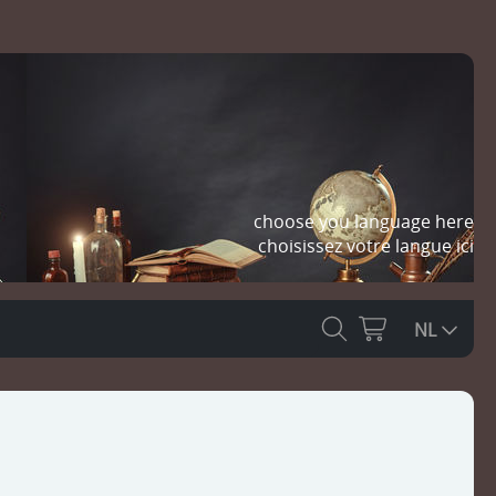
choose you language here
choisissez votre langue ici
NL