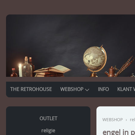
THE RETROHOUSE
WEBSHOP
INFO
KLANT 
OUTLET
WEBSHOP
›
re
religie
engel in p