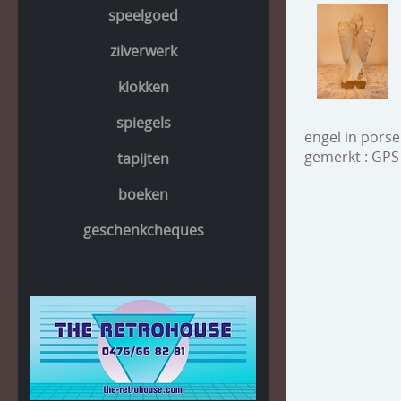
speelgoed
zilverwerk
klokken
spiegels
engel in porse
gemerkt : GPS 
tapijten
boeken
geschenkcheques