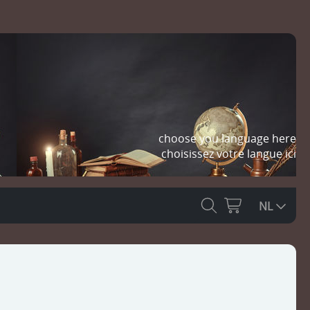
choose you language here
choisissez votre langue ici
NL