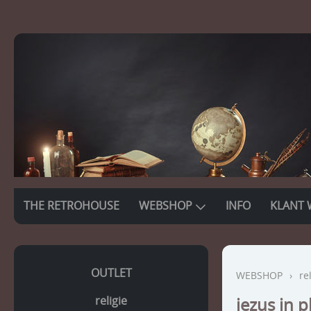
THE RETROHOUSE
WEBSHOP
INFO
KLANT 
OUTLET
WEBSHOP
›
re
religie
jezus in p