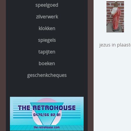
speelgoed
zilverwerk
klokken
spiegels
jezus in plaas
tapijten
boeken
geschenkcheques