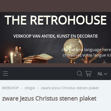
THE RETROHOUSE
VERKOOP VAN ANTIEK, KUNST EN DECORATIE
choose you language here
choisissez votre langue ici
THE RETROHOUSE
NL
WEBSHOP
WEBSHOP
›
religie
›
zware Jezus Christus stenen plaket
OUTLET
zware Jezus Christus stenen plaket
INFO
religie
KLANT WORDEN / INLOGGEN