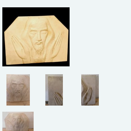
beelden
CONTACT
meubels
reclamevoorwerpen/merken
curiosa
schilderijen
porselein/aardewerk
juwelen/horloges/brillen
medailles/munten/bankbiljetten
ets/tekening/litho/gravure
glaswerk
lamp/luchter