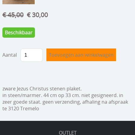
speelgoed
€ 45,00
€ 30,00
zilverwerk
klokken
Beschikbaar
spiegels
tapijten
Aantal
boeken
geschenkcheques
zware Jezus Christus stenen plaket.
in steen/marmer. 44 cm op 33 cm. niet gesigneerd. in
zeer goede staat. geen verzending, afhaling na afspraak
te 3120 Tremelo
OUTLET