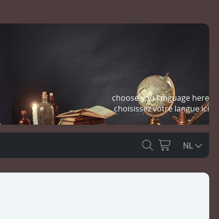
choose you language here
choisissez votre langue ici
NL