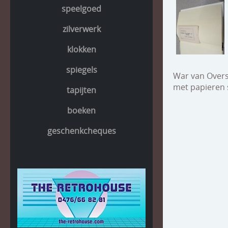
speelgoed
zilverwerk
klokken
spiegels
War van Overs
met papieren s
tapijten
boeken
geschenkcheques