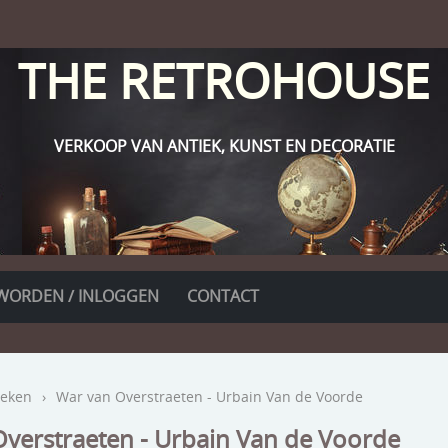
THE RETROHOUSE
VERKOOP VAN ANTIEK, KUNST EN DECORATIE
WORDEN / INLOGGEN
CONTACT
eken
›
War van Overstraeten - Urbain Van de Voorde
verstraeten - Urbain Van de Voorde