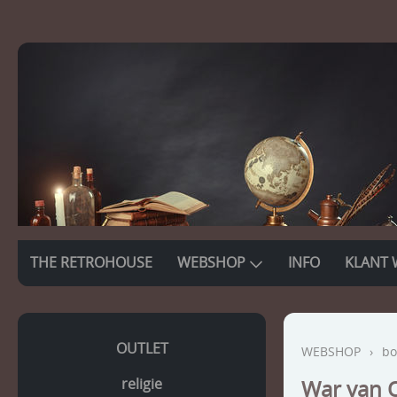
THE RETROHOUSE
WEBSHOP
INFO
KLANT 
OUTLET
WEBSHOP
›
bo
religie
War van O