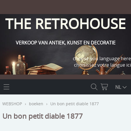
THE RETROHOUSE
VERKOOP VAN ANTIEK, KUNST EN DECORATIE
choose you language here
choisissez votre langue ici
THE RETROHOUSE
NL
WEBSHOP
WEBSHOP
›
boeken
›
Un bon petit diable 1877
OUTLET
Un bon petit diable 1877
INFO
religie
KLANT WORDEN / INLOGGEN