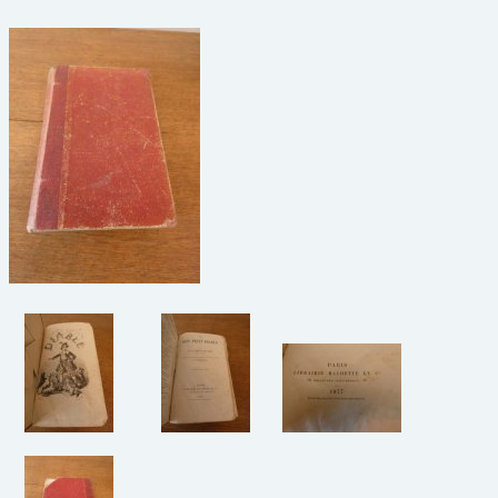
beelden
CONTACT
meubels
reclamevoorwerpen/merken
curiosa
schilderijen
porselein/aardewerk
juwelen/horloges/brillen
medailles/munten/bankbiljetten
ets/tekening/litho/gravure
glaswerk
lamp/luchter