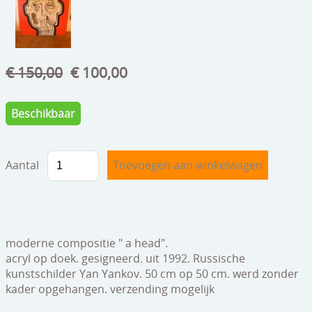
speelgoed
zilverwerk
klokken
€ 150,00
€ 100,00
spiegels
Beschikbaar
tapijten
boeken
Aantal
geschenkcheques
moderne compositie " a head".
acryl op doek. gesigneerd. uit 1992. Russische
kunstschilder Yan Yankov. 50 cm op 50 cm. werd zonder
kader opgehangen. verzending mogelijk