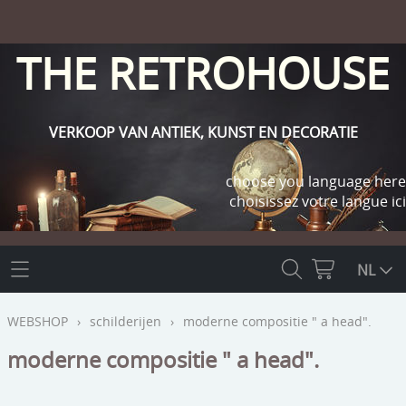
THE RETROHOUSE
VERKOOP VAN ANTIEK, KUNST EN DECORATIE
choose you language here
choisissez votre langue ici
THE RETROHOUSE
NL
WEBSHOP
WEBSHOP
›
schilderijen
›
moderne compositie " a head".
OUTLET
moderne compositie " a head".
INFO
religie
KLANT WORDEN / INLOGGEN