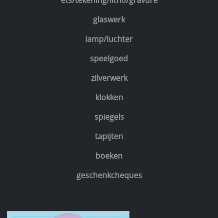
ets/tekening/litho/gravure
glaswerk
lamp/luchter
speelgoed
zilverwerk
klokken
spiegels
tapijten
boeken
geschenkcheques