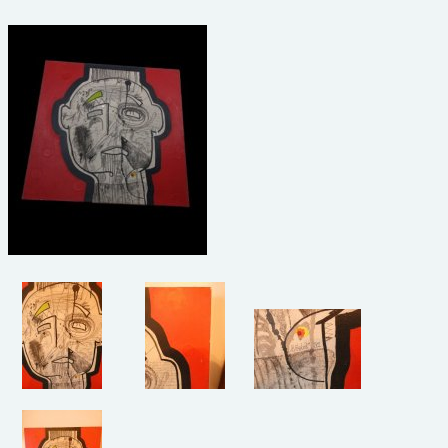
beelden
CONTACT
meubels
reclamevoorwerpen/merken
curiosa
schilderijen
porselein/aardewerk
juwelen/horloges/brillen
medailles/munten/bankbiljetten
ets/tekening/litho/gravure
glaswerk
lamp/luchter