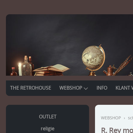
THE RETROHOUSE
WEBSHOP
INFO
KLANT 
OUTLET
WEBSHOP
›
sc
religie
R. Rey mo