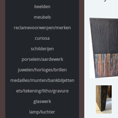
beelden
meubels
reclamevoorwerpen/merken
curiosa
schilderijen
porselein/aardewerk
juwelen/horloges/brillen
medailles/munten/bankbiljetten
ets/tekening/litho/gravure
glaswerk
lamp/luchter