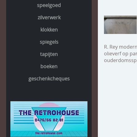
speelgoed
zilverwerk
klokken
spiegels
R. Rey modern
olieverf op pa
tapijten
ouderdomsspor
boeken
geschenkcheques