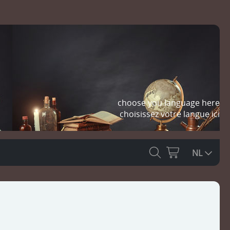
choose you language here
choisissez votre langue ici
NL