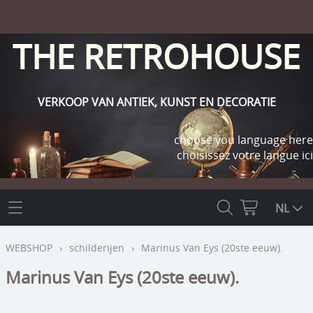
THE RETROHOUSE
VERKOOP VAN ANTIEK, KUNST EN DECORATIE
choose you language here
choisissez votre langue ici
THE RETROHOUSE
NL
WEBSHOP
WEBSHOP
›
schilderijen
›
Marinus Van Eys (20ste eeuw).
OUTLET
Marinus Van Eys (20ste eeuw).
INFO
religie
KLANT WORDEN / INLOGGEN