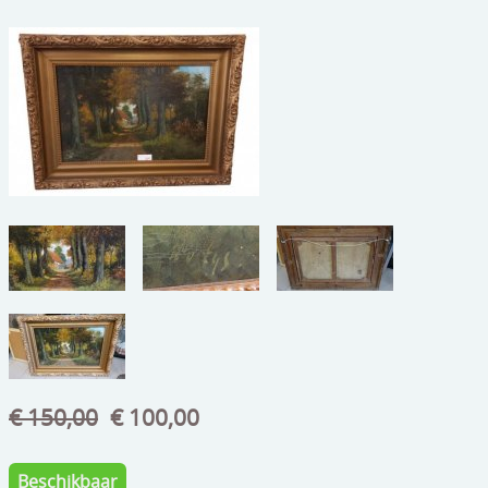
beelden
CONTACT
meubels
reclamevoorwerpen/merken
curiosa
schilderijen
porselein/aardewerk
juwelen/horloges/brillen
medailles/munten/bankbiljetten
ets/tekening/litho/gravure
€ 150,00
€ 100,00
glaswerk
lamp/luchter
Beschikbaar