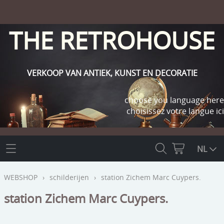
THE RETROHOUSE
VERKOOP VAN ANTIEK, KUNST EN DECORATIE
choose you language here
choisissez votre langue ici
THE RETROHOUSE
NL
WEBSHOP
WEBSHOP
›
schilderijen
›
station Zichem Marc Cuypers.
OUTLET
station Zichem Marc Cuypers.
INFO
religie
KLANT WORDEN / INLOGGEN