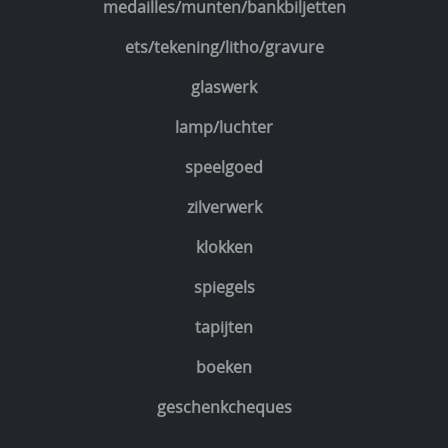
medailles/munten/bankbiljetten
ets/tekening/litho/gravure
glaswerk
lamp/luchter
speelgoed
zilverwerk
klokken
spiegels
tapijten
boeken
geschenkcheques