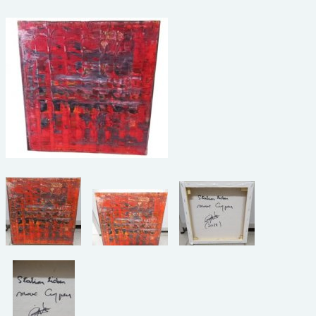
beelden
CONTACT
meubels
reclamevoorwerpen/merken
curiosa
schilderijen
porselein/aardewerk
juwelen/horloges/brillen
medailles/munten/bankbiljetten
ets/tekening/litho/gravure
glaswerk
lamp/luchter