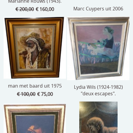
Marianne Rouws (1943).
Marc Cuypers uit 2006
€ 200,00
€ 160,00
man met baard uit 1975
Lydia Wils (1924-1982)
"deux escapes".
€ 100,00
€ 75,00