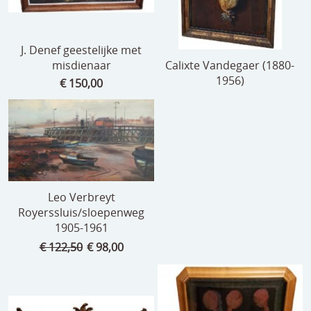
J. Denef geestelijke met
misdienaar
Calixte Vandegaer (1880-
1956)
€ 150,00
Leo Verbreyt
Royerssluis/sloepenweg
1905-1961
€ 122,50
€ 98,00