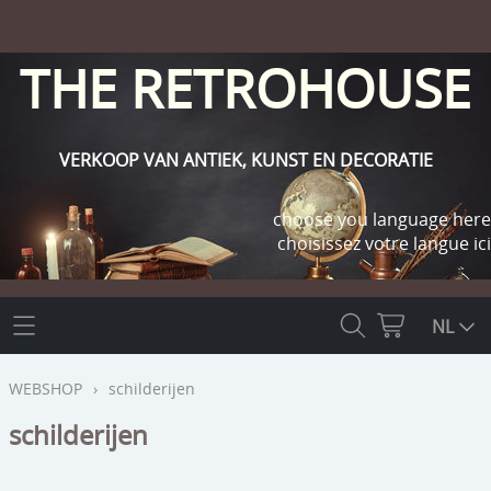
THE RETROHOUSE
VERKOOP VAN ANTIEK, KUNST EN DECORATIE
choose you language here
choisissez votre langue ici
THE RETROHOUSE
NL
WEBSHOP
WEBSHOP
›
schilderijen
OUTLET
schilderijen
INFO
religie
KLANT WORDEN / INLOGGEN