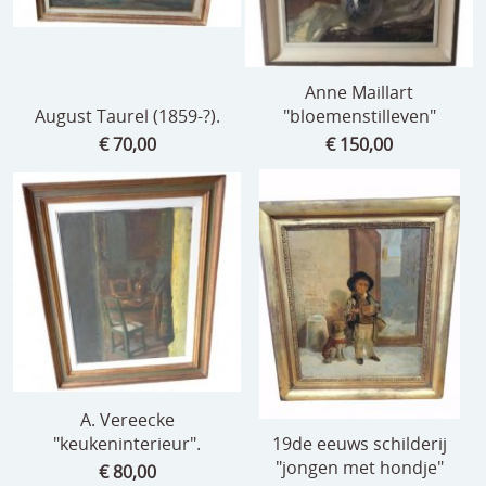
speelgoed
zilverwerk
Anne Maillart
klokken
August Taurel (1859-?).
"bloemenstilleven"
€ 70,00
€ 150,00
spiegels
tapijten
boeken
geschenkcheques
A. Vereecke
"keukeninterieur".
19de eeuws schilderij
"jongen met hondje"
€ 80,00