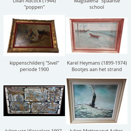
Lilian Adcock (1944)
Magdalena" Spaanse
"poppen"
school
kippenschilderij "Sivel"
Karel Heymans (1899-1974)
periode 1900
Bootjes aan het strand
Julien van Vlasselaer 1907-
Julien Mettenanxt Aalter.