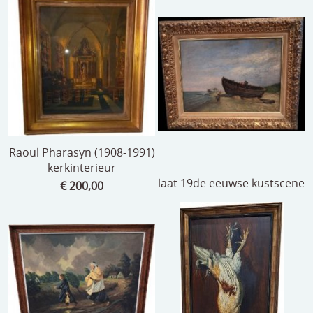
Raoul Pharasyn (1908-1991)
kerkinterieur
laat 19de eeuwse kustscene
€ 200,00