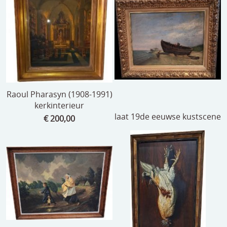
Raoul Pharasyn (1908-1991)
kerkinterieur
laat 19de eeuwse kustscene
€ 200,00