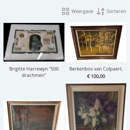
beelden
Weergave
Sorteren
CONTACT
meubels
reclamevoorwerpen/merken
curiosa
schilderijen
porselein/aardewerk
Brigitte Harrewyn "500
Berkenbos van Colpaert.
drachmen"
juwelen/horloges/brillen
€ 100,00
medailles/munten/bankbiljetten
ets/tekening/litho/gravure
glaswerk
lamp/luchter