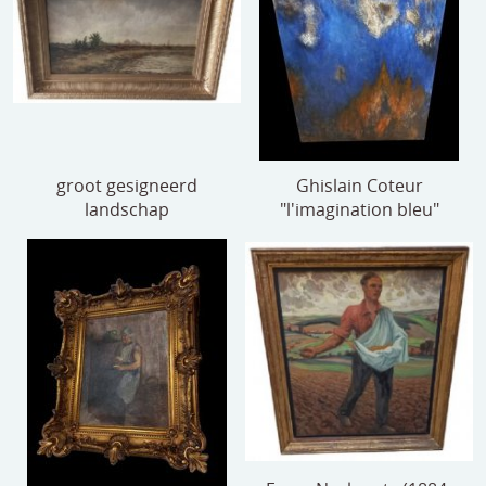
groot gesigneerd
Ghislain Coteur
landschap
"l'imagination bleu"