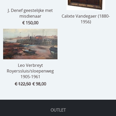
J. Denef geestelijke met
misdienaar
Calixte Vandegaer (1880-
1956)
€ 150,00
Leo Verbreyt
Royerssluis/sloepenweg
1905-1961
€ 122,50
€ 98,00
OUTLET