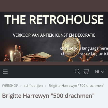
THE RETROHOUSE
VERKOOP VAN ANTIEK, KUNST EN DECORATIE
choose you language here
choisissez votre langue ici
THE RETROHOUSE
NL
WEBSHOP
WEBSHOP
›
schilderijen
›
Brigitte Harrewyn "500 drachmen"
OUTLET
Brigitte Harrewyn "500 drachmen"
INFO
religie
KLANT WORDEN / INLOGGEN