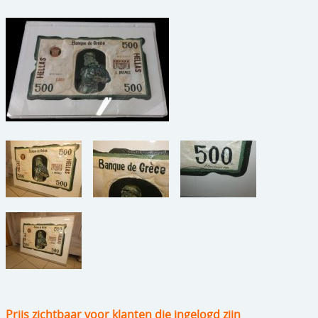
beelden
CONTACT
meubels
reclamevoorwerpen/merken
curiosa
schilderijen
porselein/aardewerk
juwelen/horloges/brillen
medailles/munten/bankbiljetten
ets/tekening/litho/gravure
glaswerk
lamp/luchter
Prijs zichtbaar voor klanten die ingelogd zijn