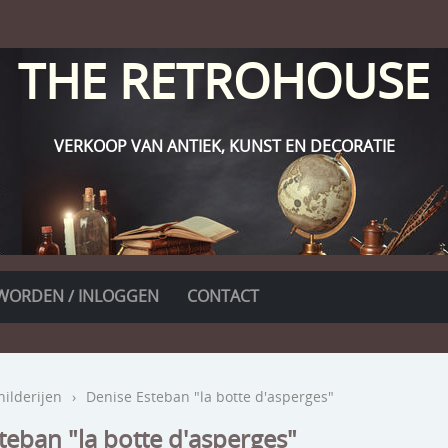
THE RETROHOUSE
VERKOOP VAN ANTIEK, KUNST EN DECORATIE
WORDEN / INLOGGEN
CONTACT
hilderijen
›
Denise Esteban "la botte d'asperges"
teban "la botte d'asperges"