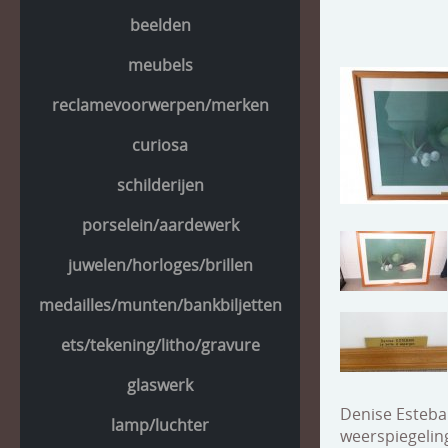
beelden
meubels
reclamevoorwerpen/merken
curiosa
schilderijen
porselein/aardewerk
juwelen/horloges/brillen
medailles/munten/bankbiljetten
ets/tekening/litho/gravure
glaswerk
Denise Esteban
lamp/luchter
weerspiegeling