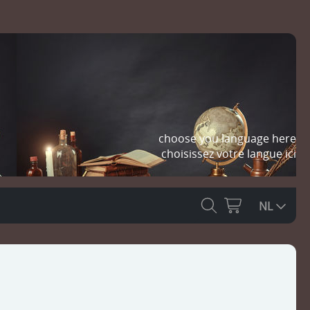
choose you language here
choisissez votre langue ici
NL