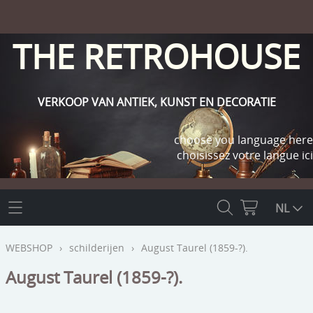
THE RETROHOUSE
VERKOOP VAN ANTIEK, KUNST EN DECORATIE
choose you language here
choisissez votre langue ici
THE RETROHOUSE
NL
WEBSHOP
WEBSHOP
›
schilderijen
›
August Taurel (1859-?).
OUTLET
August Taurel (1859-?).
INFO
religie
KLANT WORDEN / INLOGGEN