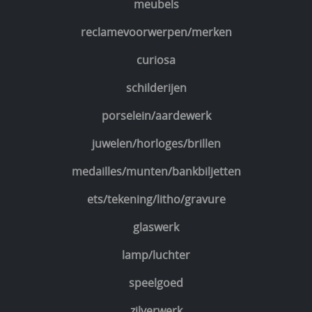
meubels
reclamevoorwerpen/merken
curiosa
schilderijen
porselein/aardewerk
juwelen/horloges/brillen
medailles/munten/bankbiljetten
ets/tekening/litho/gravure
glaswerk
lamp/luchter
speelgoed
zilverwerk