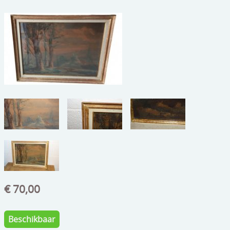
beelden
CONTACT
meubels
reclamevoorwerpen/merken
curiosa
schilderijen
porselein/aardewerk
juwelen/horloges/brillen
medailles/munten/bankbiljetten
ets/tekening/litho/gravure
€ 70,00
glaswerk
lamp/luchter
Beschikbaar