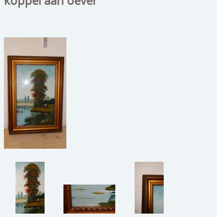
koppel aan oever
beelden
CONTACT
meubels
reclamevoorwerpen/merken
curiosa
schilderijen
porselein/aardewerk
juwelen/horloges/brillen
medailles/munten/bankbiljetten
ets/tekening/litho/gravure
glaswerk
lamp/luchter