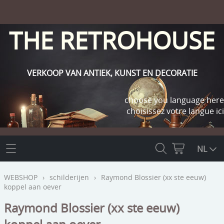
THE RETROHOUSE
VERKOOP VAN ANTIEK, KUNST EN DECORATIE
choose you language here
choisissez votre langue ici
THE RETROHOUSE
NL
WEBSHOP
WEBSHOP
›
schilderijen
›
Raymond Blossier (xx ste eeuw)
koppel aan oever
OUTLET
INFO
Raymond Blossier (xx ste eeuw)
religie
KLANT WORDEN / INLOGGEN