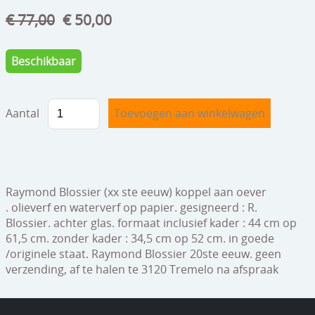
speelgoed
€ 77,00
€ 50,00
zilverwerk
Beschikbaar
klokken
spiegels
Aantal
tapijten
boeken
geschenkcheques
Raymond Blossier (xx ste eeuw) koppel aan oever
.
olieverf en waterverf op papier.
gesigneerd : R.
Blossier.
achter glas.
formaat inclusief kader : 44 cm op
61,5 cm.
zonder kader : 34,5 cm op 52 cm.
in goede
/originele staat.
Raymond Blossier 20ste eeuw. geen
verzending, af te halen te 3120 Tremelo na afspraak