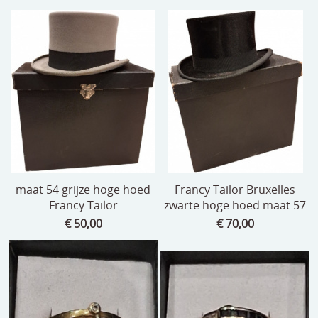
beelden
CONTACT
meubels
reclamevoorwerpen/merken
curiosa
schilderijen
porselein/aardewerk
juwelen/horloges/brillen
maat 54 grijze hoge hoed
Francy Tailor Bruxelles
Francy Tailor
zwarte hoge hoed maat 57
medailles/munten/bankbiljetten
€ 50,00
€ 70,00
ets/tekening/litho/gravure
glaswerk
lamp/luchter