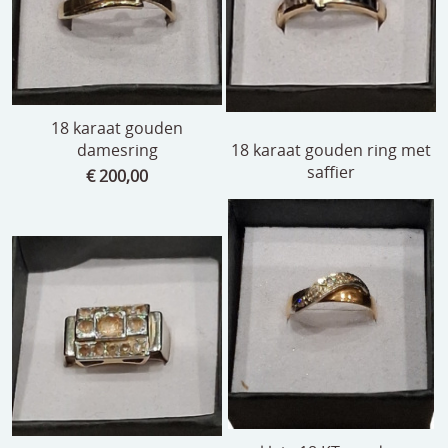
speelgoed
zilverwerk
klokken
18 karaat gouden
spiegels
damesring
18 karaat gouden ring met
saffier
tapijten
€ 200,00
boeken
geschenkcheques