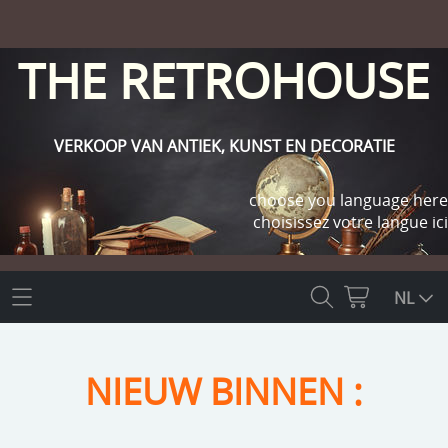
THE RETROHOUSE
VERKOOP VAN ANTIEK, KUNST EN DECORATIE
choose you language here
choisissez votre langue ici
THE RETROHOUSE
NL
WEBSHOP
NIEUW BINNEN :
OUTLET
INFO
religie
KLANT WORDEN / INLOGGEN