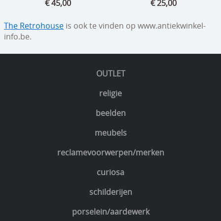
€ 45,00
€ 25,00
The Retrohouse
is ook te vinden op www.antiekwinkel-
info.be.
OUTLET
religie
beelden
meubels
reclamevoorwerpen/merken
curiosa
schilderijen
porselein/aardewerk