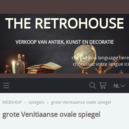
THE RETROHOUSE
VERKOOP VAN ANTIEK, KUNST EN DECORATIE
choose you language here
choisissez votre langue ici
THE RETROHOUSE
NL
WEBSHOP
WEBSHOP
›
spiegels
›
grote Venitiaanse ovale spiegel
OUTLET
grote Venitiaanse ovale spiegel
INFO
religie
KLANT WORDEN / INLOGGEN