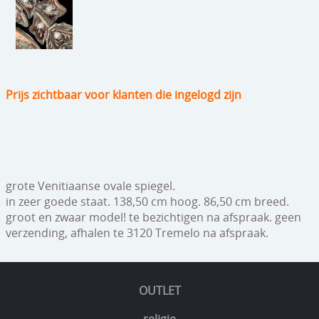
speelgoed
zilverwerk
klokken
Prijs zichtbaar voor klanten die ingelogd zijn
spiegels
tapijten
boeken
geschenkcheques
grote Venitiaanse ovale spiegel.
in zeer goede staat. 138,50 cm hoog. 86,50 cm breed.
groot en zwaar model! te bezichtigen na afspraak. geen
verzending, afhalen te 3120 Tremelo na afspraak.
OUTLET