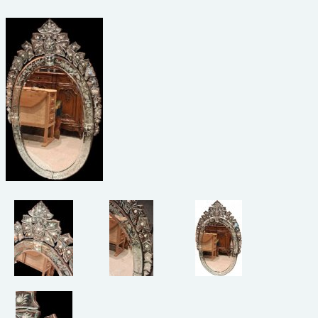
beelden
CONTACT
meubels
reclamevoorwerpen/merken
curiosa
schilderijen
porselein/aardewerk
juwelen/horloges/brillen
medailles/munten/bankbiljetten
ets/tekening/litho/gravure
glaswerk
lamp/luchter