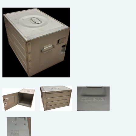
beelden
CONTACT
meubels
reclamevoorwerpen/merken
curiosa
schilderijen
porselein/aardewerk
juwelen/horloges/brillen
medailles/munten/bankbiljetten
ets/tekening/litho/gravure
glaswerk
lamp/luchter