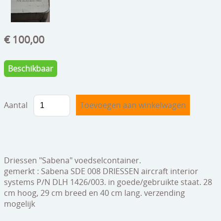
speelgoed
zilverwerk
€ 100,00
klokken
spiegels
Beschikbaar
tapijten
Aantal
boeken
geschenkcheques
Driessen "Sabena" voedselcontainer.
gemerkt : Sabena SDE 008 DRIESSEN aircraft interior
systems P/N DLH 1426/003. in goede/gebruikte staat. 28
cm hoog, 29 cm breed en 40 cm lang. verzending
mogelijk