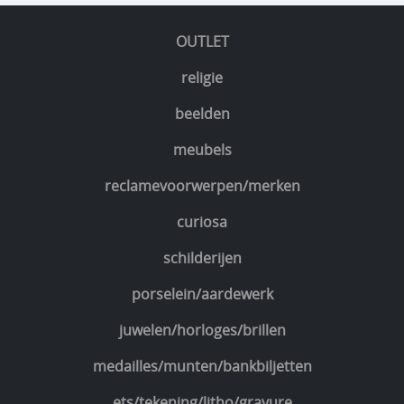
OUTLET
religie
beelden
meubels
reclamevoorwerpen/merken
curiosa
schilderijen
porselein/aardewerk
juwelen/horloges/brillen
medailles/munten/bankbiljetten
ets/tekening/litho/gravure