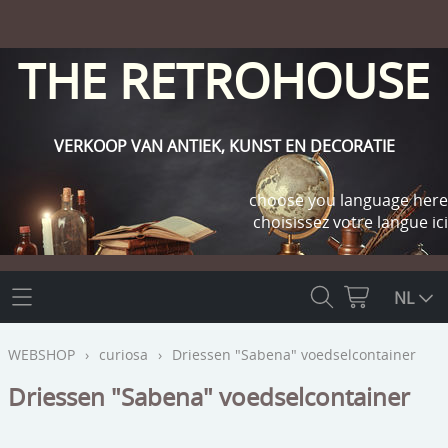
THE RETROHOUSE
VERKOOP VAN ANTIEK, KUNST EN DECORATIE
choose you language here
choisissez votre langue ici
THE RETROHOUSE
NL
WEBSHOP
WEBSHOP
›
curiosa
›
Driessen "Sabena" voedselcontainer
OUTLET
Driessen "Sabena" voedselcontainer
INFO
religie
KLANT WORDEN / INLOGGEN