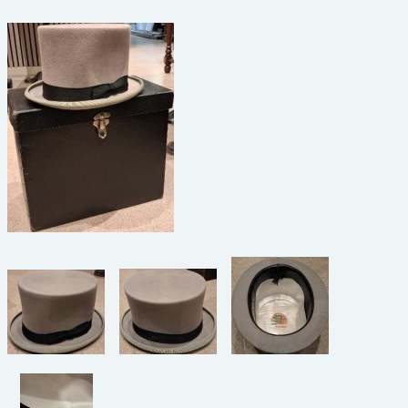
beelden
CONTACT
meubels
reclamevoorwerpen/merken
curiosa
schilderijen
porselein/aardewerk
juwelen/horloges/brillen
medailles/munten/bankbiljetten
ets/tekening/litho/gravure
glaswerk
lamp/luchter