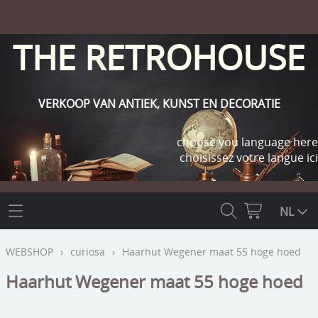
THE RETROHOUSE
VERKOOP VAN ANTIEK, KUNST EN DECORATIE
choose you language here
choisissez votre langue ici
THE RETROHOUSE
NL
WEBSHOP
WEBSHOP
›
curiosa
›
Haarhut Wegener maat 55 hoge hoed
OUTLET
Haarhut Wegener maat 55 hoge hoed
INFO
religie
KLANT WORDEN / INLOGGEN