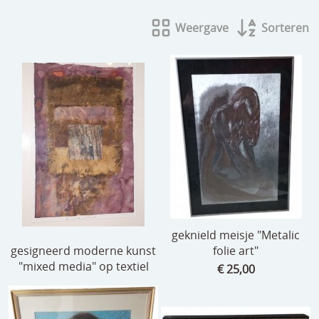
beelden
Weergave
Sorteren
CONTACT
meubels
reclamevoorwerpen/merken
curiosa
schilderijen
porselein/aardewerk
juwelen/horloges/brillen
medailles/munten/bankbiljetten
geknield meisje "Metalic
ets/tekening/litho/gravure
gesigneerd moderne kunst
folie art"
"mixed media" op textiel
€ 25,00
glaswerk
lamp/luchter