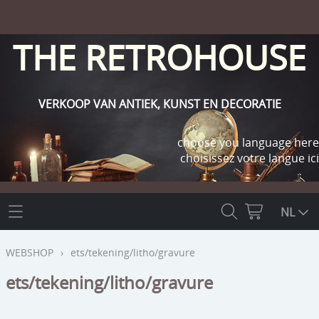
THE RETROHOUSE
VERKOOP VAN ANTIEK, KUNST EN DECORATIE
choose you language here
choisissez votre langue ici
THE RETROHOUSE
NL
WEBSHOP
WEBSHOP
›
ets/tekening/litho/gravure
OUTLET
ets/tekening/litho/gravure
INFO
religie
KLANT WORDEN / INLOGGEN