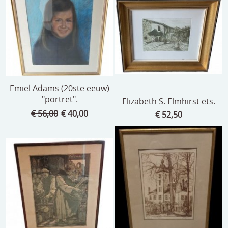
speelgoed
zilverwerk
klokken
spiegels
Emiel Adams (20ste eeuw)
tapijten
"portret".
Elizabeth S. Elmhirst ets.
boeken
€ 56,00
€ 40,00
€ 52,50
geschenkcheques