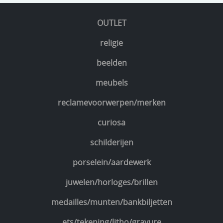
OUTLET
religie
beelden
meubels
reclamevoorwerpen/merken
curiosa
schilderijen
porselein/aardewerk
juwelen/horloges/brillen
medailles/munten/bankbiljetten
ets/tekening/litho/gravure