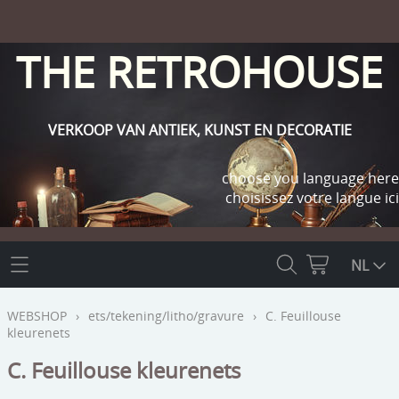
THE RETROHOUSE
VERKOOP VAN ANTIEK, KUNST EN DECORATIE
choose you language here
choisissez votre langue ici
THE RETROHOUSE
NL
WEBSHOP
WEBSHOP
›
ets/tekening/litho/gravure
›
C. Feuillouse
kleurenets
OUTLET
INFO
C. Feuillouse kleurenets
religie
KLANT WORDEN / INLOGGEN