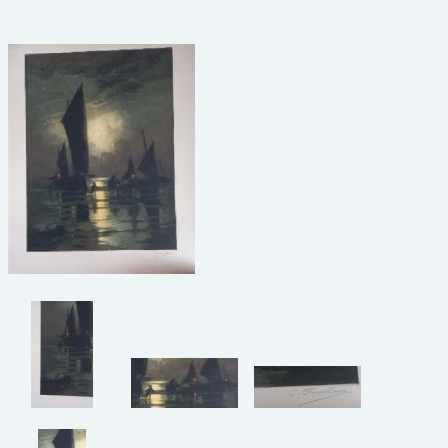
beelden
CONTACT
meubels
reclamevoorwerpen/merken
curiosa
schilderijen
porselein/aardewerk
juwelen/horloges/brillen
medailles/munten/bankbiljetten
ets/tekening/litho/gravure
glaswerk
lamp/luchter