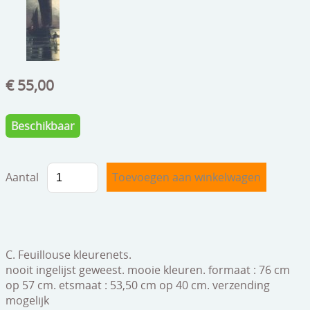
speelgoed
zilverwerk
klokken
€ 55,00
spiegels
tapijten
Beschikbaar
boeken
geschenkcheques
Aantal
C. Feuillouse kleurenets.
nooit ingelijst geweest. mooie kleuren. formaat : 76 cm
op 57 cm. etsmaat : 53,50 cm op 40 cm. verzending
mogelijk