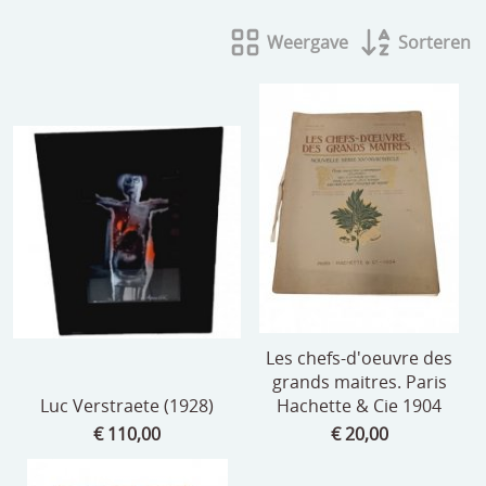
beelden
Weergave
Sorteren
CONTACT
meubels
reclamevoorwerpen/merken
curiosa
schilderijen
porselein/aardewerk
juwelen/horloges/brillen
medailles/munten/bankbiljetten
Les chefs-d'oeuvre des
ets/tekening/litho/gravure
grands maitres. Paris
Luc Verstraete (1928)
Hachette & Cie 1904
glaswerk
€ 110,00
€ 20,00
lamp/luchter