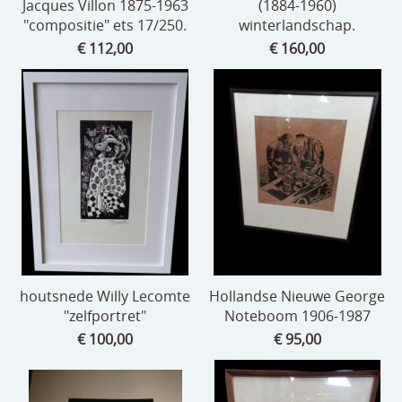
Jacques Villon 1875-1963
(1884-1960)
"compositie" ets 17/250.
winterlandschap.
€ 112,00
€ 160,00
houtsnede Willy Lecomte
Hollandse Nieuwe George
"zelfportret"
Noteboom 1906-1987
€ 100,00
€ 95,00