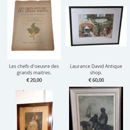
speelgoed
zilverwerk
klokken
spiegels
tapijten
boeken
Les chefs-d'oeuvre des
Laurance David Antique
grands maitres.
shop.
geschenkcheques
€ 20,00
€ 60,00