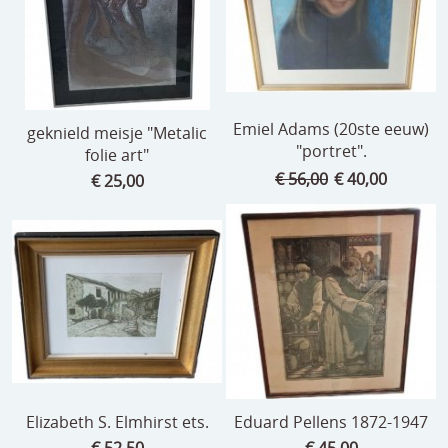
Emiel Adams (20ste eeuw)
geknield meisje "Metalic
"portret".
folie art"
€ 56,00
€ 40,00
€ 25,00
Elizabeth S. Elmhirst ets.
Eduard Pellens 1872-1947
€ 52,50
€ 45,00