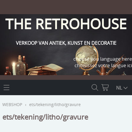
THE RETROHOUSE
VERKOOP VAN ANTIEK, KUNST EN DECORATIE
choose you language here
choisissez votre langue ici
THE RETROHOUSE
NL
WEBSHOP
WEBSHOP
›
ets/tekening/litho/gravure
OUTLET
ets/tekening/litho/gravure
INFO
religie
KLANT WORDEN / INLOGGEN