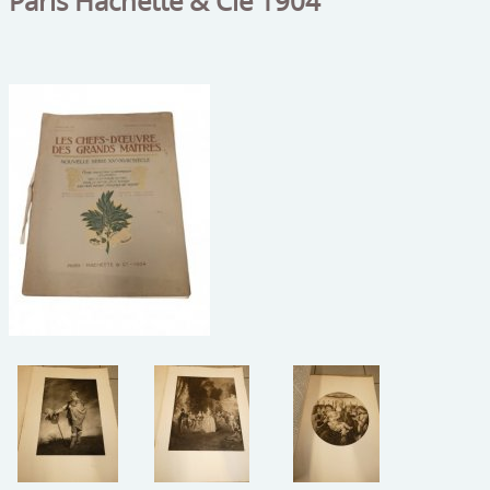
Paris Hachette & Cie 1904
beelden
CONTACT
meubels
reclamevoorwerpen/merken
curiosa
schilderijen
porselein/aardewerk
juwelen/horloges/brillen
medailles/munten/bankbiljetten
ets/tekening/litho/gravure
glaswerk
lamp/luchter