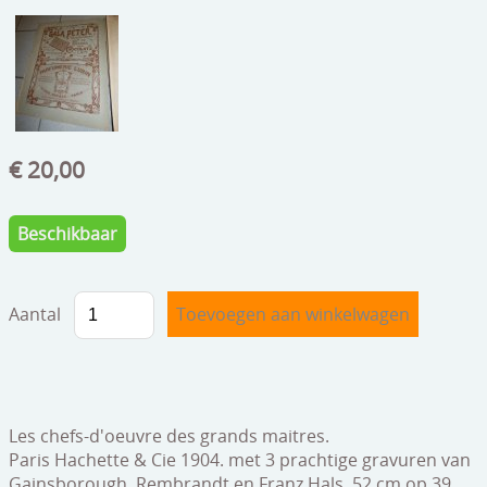
speelgoed
zilverwerk
klokken
spiegels
€ 20,00
tapijten
boeken
Beschikbaar
geschenkcheques
Aantal
Les chefs-d'oeuvre des grands maitres.
Paris Hachette & Cie 1904. met 3 prachtige gravuren van
Gainsborough, Rembrandt en Franz Hals. 52 cm op 39