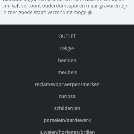
cm. kaft vertoont ouderdomssporen maar gravuren zijn
in zeer goede staat! verzending mogelijk
OUTLET
religie
beelden
meubels
reclamevoorwerpen/merken
curiosa
schilderijen
porselein/aardewerk
juwelen/horloges/brillen