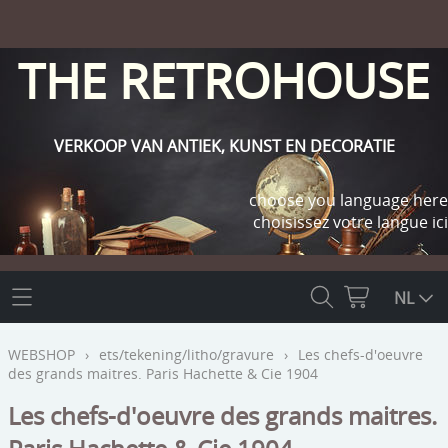
THE RETROHOUSE
VERKOOP VAN ANTIEK, KUNST EN DECORATIE
choose you language here
choisissez votre langue ici
THE RETROHOUSE
NL
WEBSHOP
WEBSHOP
›
ets/tekening/litho/gravure
›
Les chefs-d'oeuvre
des grands maitres. Paris Hachette & Cie 1904
OUTLET
INFO
Les chefs-d'oeuvre des grands maitres.
religie
KLANT WORDEN / INLOGGEN