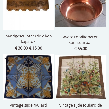
speelgoed
zilverwerk
klokken
spiegels
handgesculpteerde eiken
zware roodkoperen
kapstok.
konfituurpan
tapijten
€ 30,00
€ 15,00
€ 65,00
boeken
geschenkcheques
vintage zijde foulard
vintage zijde foulard de