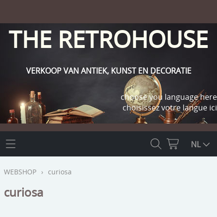
THE RETROHOUSE
VERKOOP VAN ANTIEK, KUNST EN DECORATIE
choose you language here
choisissez votre langue ici
THE RETROHOUSE
NL
WEBSHOP
WEBSHOP
›
curiosa
OUTLET
curiosa
INFO
religie
KLANT WORDEN / INLOGGEN