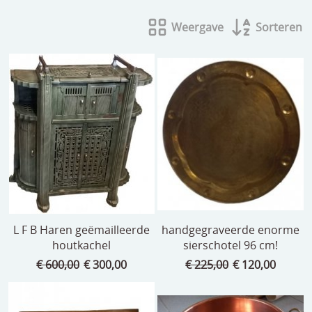
beelden
Weergave
Sorteren
CONTACT
meubels
reclamevoorwerpen/merken
curiosa
schilderijen
porselein/aardewerk
juwelen/horloges/brillen
medailles/munten/bankbiljetten
L F B Haren geëmailleerde
handgegraveerde enorme
ets/tekening/litho/gravure
houtkachel
sierschotel 96 cm!
€ 600,00
€ 300,00
€ 225,00
€ 120,00
glaswerk
lamp/luchter