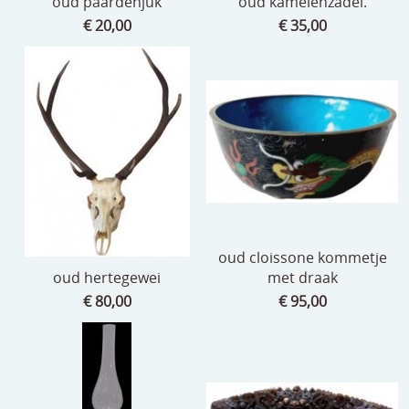
oud paardenjuk
oud kamelenzadel.
€ 20,00
€ 35,00
oud cloissone kommetje
oud hertegewei
met draak
€ 80,00
€ 95,00