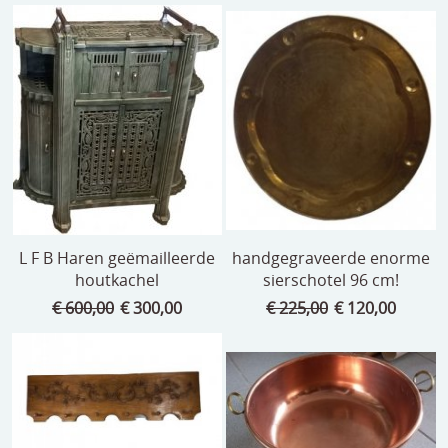
L F B Haren geëmailleerde
handgegraveerde enorme
houtkachel
sierschotel 96 cm!
€ 600,00
€ 300,00
€ 225,00
€ 120,00