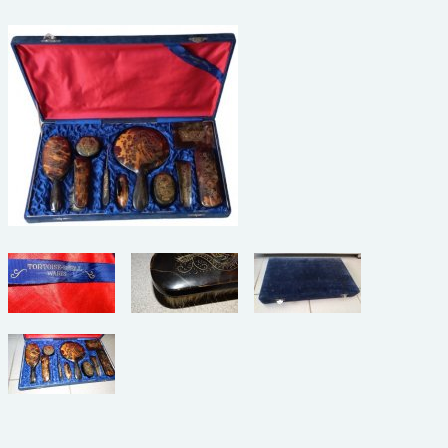
beelden
CONTACT
meubels
reclamevoorwerpen/merken
curiosa
schilderijen
porselein/aardewerk
juwelen/horloges/brillen
medailles/munten/bankbiljetten
ets/tekening/litho/gravure
glaswerk
lamp/luchter