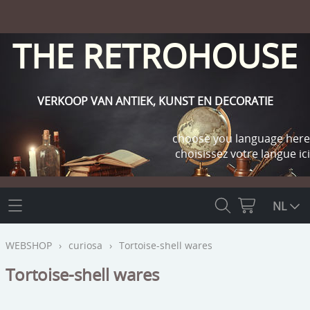
THE RETROHOUSE
VERKOOP VAN ANTIEK, KUNST EN DECORATIE
choose you language here
choisissez votre langue ici
THE RETROHOUSE
NL
WEBSHOP
WEBSHOP
›
curiosa
›
Tortoise-shell wares
OUTLET
Tortoise-shell wares
INFO
religie
KLANT WORDEN / INLOGGEN