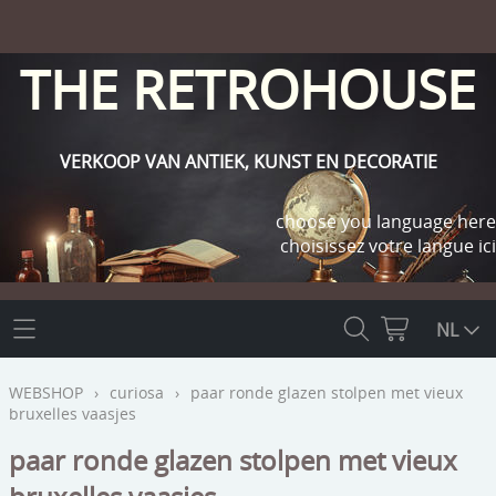
THE RETROHOUSE
VERKOOP VAN ANTIEK, KUNST EN DECORATIE
choose you language here
choisissez votre langue ici
THE RETROHOUSE
NL
WEBSHOP
WEBSHOP
›
curiosa
›
paar ronde glazen stolpen met vieux
bruxelles vaasjes
OUTLET
INFO
paar ronde glazen stolpen met vieux
religie
KLANT WORDEN / INLOGGEN