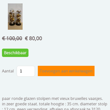
speelgoed
zilverwerk
klokken
spiegels
€ 100,00
€ 80,00
tapijten
boeken
Beschikbaar
geschenkcheques
Aantal
paar ronde glazen stolpen met vieux bruxelles vaasjes.
in zeer goede staat. totale hoogte : 35 cm. diameter stolp
: 12 cm. geen verzending, afhalen na afspraak te 3120