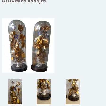
bruxelles vaasjes
beelden
CONTACT
meubels
reclamevoorwerpen/merken
curiosa
schilderijen
porselein/aardewerk
juwelen/horloges/brillen
medailles/munten/bankbiljetten
ets/tekening/litho/gravure
glaswerk
lamp/luchter