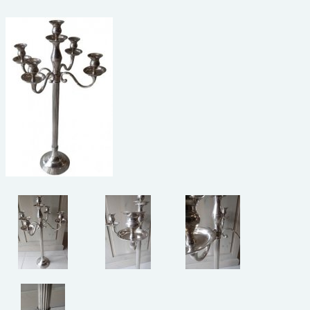
beelden
CONTACT
meubels
reclamevoorwerpen/merken
curiosa
schilderijen
porselein/aardewerk
juwelen/horloges/brillen
medailles/munten/bankbiljetten
ets/tekening/litho/gravure
glaswerk
lamp/luchter