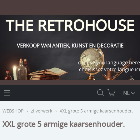
THE RETROHOUSE
VERKOOP VAN ANTIEK, KUNST EN DECORATIE
choose you language here
choisissez votre langue ici
THE RETROHOUSE
NL
WEBSHOP
WEBSHOP
›
zilverwerk
›
XXL grote 5 armige kaarsenhouder.
OUTLET
XXL grote 5 armige kaarsenhouder.
INFO
religie
KLANT WORDEN / INLOGGEN