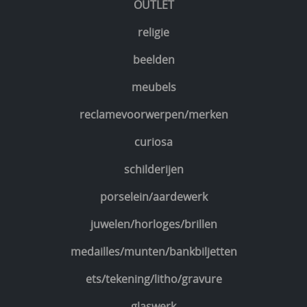
OUTLET
religie
beelden
meubels
reclamevoorwerpen/merken
curiosa
schilderijen
porselein/aardewerk
juwelen/horloges/brillen
medailles/munten/bankbiljetten
ets/tekening/litho/gravure
glaswerk