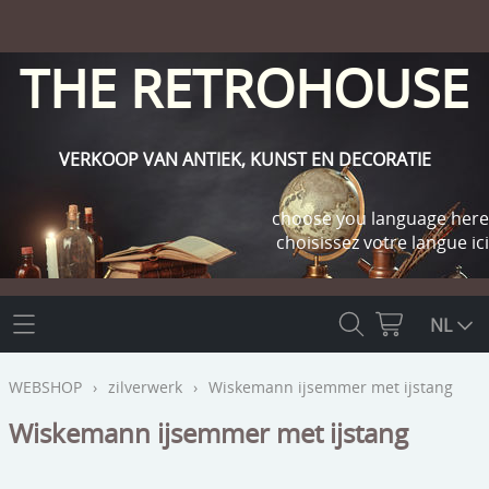
THE RETROHOUSE
VERKOOP VAN ANTIEK, KUNST EN DECORATIE
choose you language here
choisissez votre langue ici
THE RETROHOUSE
NL
WEBSHOP
WEBSHOP
›
zilverwerk
›
Wiskemann ijsemmer met ijstang
OUTLET
Wiskemann ijsemmer met ijstang
INFO
religie
KLANT WORDEN / INLOGGEN