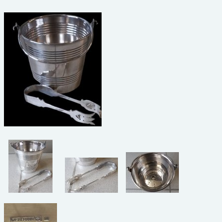
beelden
CONTACT
meubels
reclamevoorwerpen/merken
curiosa
schilderijen
porselein/aardewerk
juwelen/horloges/brillen
medailles/munten/bankbiljetten
ets/tekening/litho/gravure
glaswerk
lamp/luchter